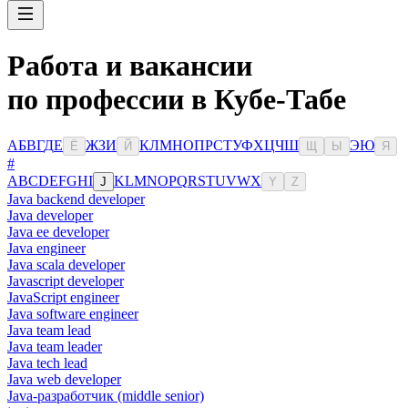
Работа и вакансии
по профессии в Кубе-Табе
А
Б
В
Г
Д
Е
Ж
З
И
К
Л
М
Н
О
П
Р
С
Т
У
Ф
Х
Ц
Ч
Ш
Э
Ю
Ё
Й
Щ
Ы
Я
#
A
B
C
D
E
F
G
H
I
K
L
M
N
O
P
Q
R
S
T
U
V
W
X
J
Y
Z
Java backend developer
Java developer
Java ee developer
Java engineer
Java scala developer
Javascript developer
JavaScript engineer
Java software engineer
Java team lead
Java team leader
Java tech lead
Java web developer
Java-разработчик (middle senior)